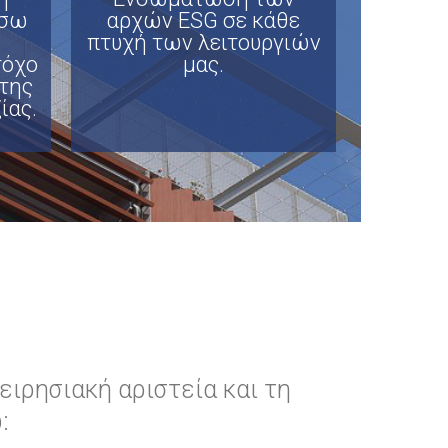
έσω
αρχών ESG σε κάθε
πτυχή των λειτουργιών
τόχο
μας.
της
ίας.
ειρησιακή αριστεία και τη
: