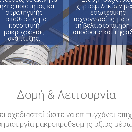
ηλής ποιότητας και
χαρτοφυλακίων μ
στρατηγικής
εσωτερικής
τοποθεσίας, με
τεχνογνωσίας, με σ
προοπτική
τη βελτιστοποίηση 
μακροχρόνιας
απόδοσης και της αξ
ανάπτυξης.
Δομή & Λειτουργία
ει σχεδιαστεί ώστε να επιτυγχάνει επιχ
δημιουργία μακροπρόθεσμης αξίας μέσω