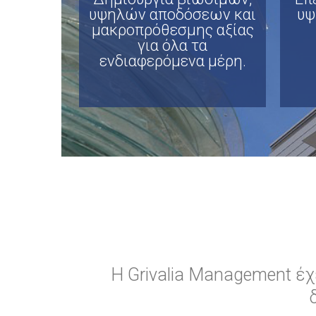
υψηλών αποδόσεων και
υψ
μακροπρόθεσμης αξίας
για όλα τα
ενδιαφερόμενα μέρη.
Η Grivalia Management έχ